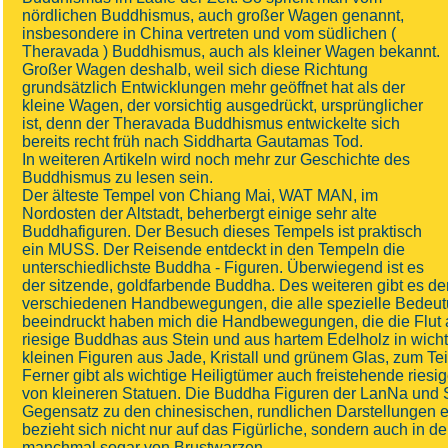
nördlichen Buddhismus, auch großer Wagen genannt,
insbesondere in China vertreten und vom südlichen (
Theravada ) Buddhismus, auch als kleiner Wagen bekannt.
Großer Wagen deshalb, weil sich diese Richtung
grundsätzlich Entwicklungen mehr geöffnet hat als der
kleine Wagen, der vorsichtig ausgedrückt, ursprünglicher
ist, denn der Theravada Buddhismus entwickelte sich
bereits recht früh nach Siddharta Gautamas Tod.
In weiteren Artikeln wird noch mehr zur Geschichte des
Buddhismus zu lesen sein.
Der älteste Tempel von Chiang Mai, WAT MAN, im
Nordosten der Altstadt, beherbergt einige sehr alte
Buddhafiguren. Der Besuch dieses Tempels ist praktisch
ein MUSS. Der Reisende entdeckt in den Tempeln die
unterschiedlichste Buddha - Figuren. Überwiegend ist es
der sitzende, goldfarbende Buddha. Des weiteren gibt es d
verschiedenen Handbewegungen, die alle spezielle Bedeu
beeindruckt haben mich die Handbewegungen, die die Flut 
riesige Buddhas aus Stein und aus hartem Edelholz in wicht
kleinen Figuren aus Jade, Kristall und grünem Glas, zum Tei
Ferner gibt als wichtige Heiligtümer auch freistehende ries
von kleineren Statuen. Die Buddha Figuren der LanNa und S
Gegensatz zu den chinesischen, rundlichen Darstellungen 
bezieht sich nicht nur auf das Figürliche, sondern auch in
manchmal sogar von Brustwarzen.