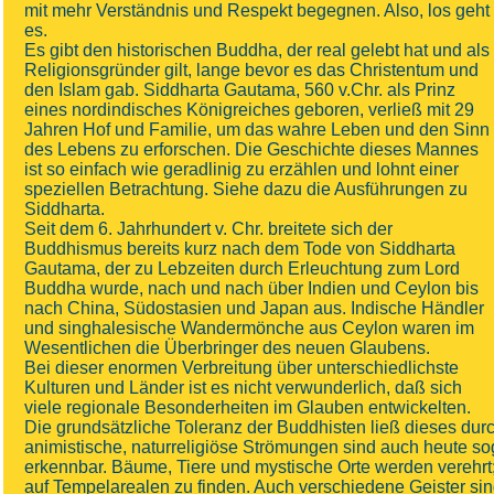
mit mehr Verständnis und Respekt begegnen. Also, los geht
es.
Es gibt den historischen Buddha, der real gelebt hat und als
Religionsgründer gilt, lange bevor es das Christentum und
den Islam gab. Siddharta Gautama, 560 v.Chr. als Prinz
eines nordindisches Königreiches geboren, verließ mit 29
Jahren Hof und Familie, um das wahre Leben und den Sinn
des Lebens zu erforschen. Die Geschichte dieses Mannes
ist so einfach wie geradlinig zu erzählen und lohnt einer
speziellen Betrachtung. Siehe dazu die Ausführungen zu
Siddharta.
Seit dem 6. Jahrhundert v. Chr. breitete sich der
Buddhismus bereits kurz nach dem Tode von Siddharta
Gautama, der zu Lebzeiten durch Erleuchtung zum Lord
Buddha wurde, nach und nach über Indien und Ceylon bis
nach China, Südostasien und Japan aus. Indische Händler
und singhalesische Wandermönche aus Ceylon waren im
Wesentlichen die Überbringer des neuen Glaubens.
Bei dieser enormen Verbreitung über unterschiedlichste
Kulturen und Länder ist es nicht verwunderlich, daß sich
viele regionale Besonderheiten im Glauben entwickelten.
Die grundsätzliche Toleranz der Buddhisten ließ dieses du
animistische, naturreligiöse Strömungen sind auch heute s
erkennbar. Bäume, Tiere und mystische Orte werden verehrt;
auf Tempelarealen zu finden. Auch verschiedene Geister si