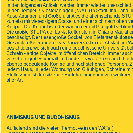
In den folgenden Artikeln werden immer wieder unterschiedl
In den Tempel -/ Klosteranlagen ( WAT ) in Stadt und Land, i
Ausprägungen und Größen, gibt es die alleinstehende STU
zumeist mit viereckigem Sockel und einer sich nach oben v
Kuppel. Die Kuppel ist oder war immer mit Blattgold veblend
Die größte STUPA der LaNa Kultur steht in Chiang Mai, alle
beschädigt. Der riesengroße Sockel, von Elefantenskulpture
Gesamtgröße erahnen. Das Bauwerk ist in der Altstadt i
besichtigen, wo sich auch eine buddhistische Universität bef
Schrein - artige Objekte im öffentlichen Bereich, immer au
versehen, gibt es überall im Lande. Es werden so auch hoc
ebenso bedeutende Könige und hochstehende Personen. Zusä
jedem Haus, in jeder Wohnung von Gläubigen, Schreine mit
Stelle zumeist der sitzende Buddha, umgeben von weiteren 
aller Art.
ANIMISMUS UND BUDDHISMUS
Auffallend sind die vielen Tiermotive in den WATs (