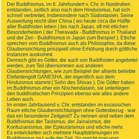
Der Buddhismus, im 6. Jahrhundert v. Chr. in Nordindien
entstanden, zeitlich also nach dem Hinduismus, hat sich
schnell verbreitet, insbesondere nach Südostasien. Seine
Ausweitung reicht über China ( wo heute circa die Hälfte
aller Buddhisten leben ) bis nach Japan, oft mit etlichen
Besonderheiten ( der Theravada - Buddhismus in Thailand
und der Zen - Buddhismus in Japan zum Beispiel ). Etliche
sprechen vom Buddhismus auch als Philosophie, da diese
Glaubensrichtung prinzipiell ohne Erhöhung durch göttliche
Instanzen auskommt.
Dennoch gibt es Götter, die auch von Buddhisten angebetet
werden, zum Teil übernommen aus anderen
Glaubensrichtungen, wie zum Beispiel der allseits beliebte
Elefantengott GANESHA, der eigentlich aus dem
Hinduismus stammt ( Sohn des Shivas ). Die Götter haben
im Buddhismus eher ein Nischendasein, sie unterliegen
den buddhistischen Prinzipien ebenso wie alles andere
Leben auch.
Im ersten Jahrtausend v. Chr. entstanden im eurasischen
Raum etliche Glaubensrichtungen ohne Gottesbezug - war
das ein besonderer Zeitgeist? Zu nennen sind neben dem
Buddhismus der Taoismus, der Jainaismus, der
Konfuzianismus, der Epikurärismus und etliche mehr.
Es entwickelten sich mehrere Hauptströmungen im
Buddhismus im Laufe der Zeit. So spricht man vom