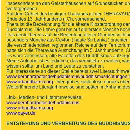
insbesondere an den Geisterhäuschen auf Grundstücken un
weitergegeben.
Auf dem Gebiet des heutigen Thailands ist der THERAVADA
Ende des 13. Jahrhunderts n.Ch. vorherrschend.
Thera ist die Bezeichnung für die älteste Klosterordnung de
Buddhismus. Die Lehre geht bis auf die ersten Mönche noc
Das deutet bereits auf die Bedeutung dieser Glaubensrichtu
besonders Mönche aus Ceylon ( heute Sri Lanka ) brachten
die verschiedendsten regionalen Reiche auf dem Territorium
hatte sich die Theravada Ausrichtung im 5. Jahrhundert n. Chr
Es wäre vermessen, alle Facetten des Buddhismus aufzeige
Meine Aufgabe ist es lediglich, das vermitteln zu wollen, wa
wissen sollte, um Land und Leute zu verstehen.
Für Interessierte an dieser Stelle bereits zwei Literaturhinwe
www.bernhardpeter.de/buddhismus/buddhismusrichtungen.
www.urbandharma.org
: hier gibt es kostenlose ebooks übe
Weiterführende Literaturhinweise sind später im Anhang des
Link-, Medien- und Literaturverweise:
www.bernhardpeter.de/buddhismus
www.urbandharma.org
www.payer.de
ENTSTEHUNG UND VERBREITUNG DES BUDDHISMU