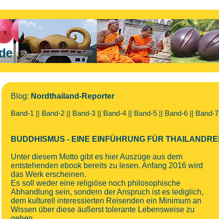
.de
Blog:
Nordthailand-Reporter
Band-1
||
Band-2
||
Band-3
||
Band-4
||
Band-5
||
Band-6
||
Band-7
BUDDHISMUS - EINE EINFÜHRUNG FÜR THAILANDRE
Unter diesem Motto gibt es hier Auszüge aus dem
entstehenden ebook bereits zu lesen. Anfang 2016 wird
das Werk erscheinen.
Es soll weder eine religiöse noch philosophische
Abhandlung sein, sondern der Anspruch ist es lediglich,
dem kulturell interessierten Reisenden ein Minimum an
Wissen über diese äußerst tolerante Lebensweise zu
geben.