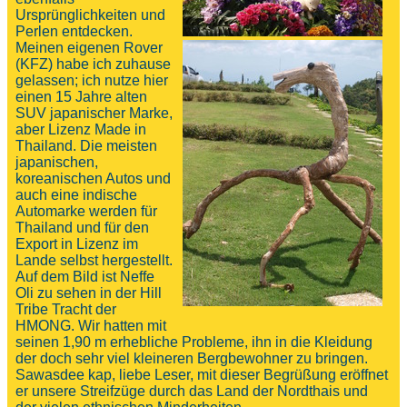
Ursprünglichkeiten und
Perlen entdecken.
Meinen eigenen Rover
(KFZ) habe ich zuhause
gelassen; ich nutze hier
einen 15 Jahre alten
SUV japanischer Marke,
aber Lizenz Made in
Thailand. Die meisten
japanischen,
koreanischen Autos und
auch eine indische
Automarke werden für
Thailand und für den
Export in Lizenz im
Lande selbst hergestellt.
Auf dem Bild ist Neffe
Oli zu sehen in der Hill
Tribe Tracht der
HMONG. Wir hatten mit
seinen 1,90 m erhebliche Probleme, ihn in die Kleidung
der doch sehr viel kleineren Bergbewohner zu bringen.
Sawasdee kap, liebe Leser, mit dieser Begrüßung eröffnet
er unsere Streifzüge durch das Land der Nordthais und