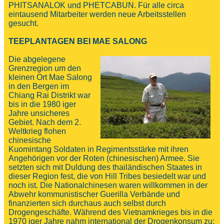
PHITSANALOK und PHETCABUN. Für alle circa
eintausend Mitarbeiter werden neue Arbeitsstellen
gesucht.
TEEPLANTAGEN BEI MAE SALONG
Die abgelegene
Grenzregion um den
kleinen Ort Mae Salong
in den Bergen im
Chiang Rai Distrikt war
bis in die 1980 iger
Jahre unsicheres
Gebiet. Nach dem 2.
Weltkrieg flohen
chinesische
Kuomintang Soldaten in Regimentsstärke mit ihren
Angehörigen vor der Roten (chinesischen) Armee. Sie
setzten sich mit Duldung des thailändischen Staates in
dieser Region fest, die von Hill Tribes besiedelt war und
noch ist. Die Nationalchinesen waren willkommen in der
Abwehr kommunistischer Guerilla Verbände und
finanzierten sich durchaus auch selbst durch
Drogengeschäfte. Während des Vietnamkrieges bis in die
1970 iger Jahre nahm international der Drogenkonsum zu;