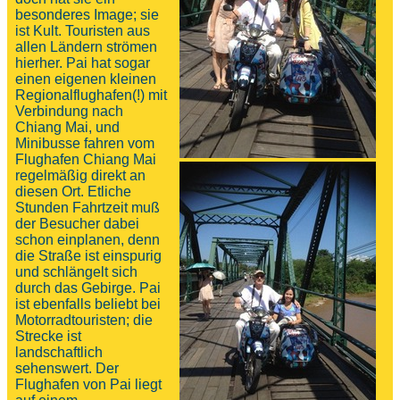
besonderes Image; sie
ist Kult. Touristen aus
allen Ländern strömen
hierher. Pai hat sogar
einen eigenen kleinen
Regionalflughafen(!) mit
Verbindung nach
Chiang Mai, und
Minibusse fahren vom
Flughafen Chiang Mai
regelmäßig direkt an
diesen Ort. Etliche
Stunden Fahrtzeit muß
der Besucher dabei
schon einplanen, denn
die Straße ist einspurig
und schlängelt sich
durch das Gebirge. Pai
ist ebenfalls beliebt bei
Motorradtouristen; die
Strecke ist
landschaftlich
sehenswert. Der
Flughafen von Pai liegt