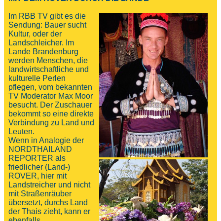
Im RBB TV gibt es die
Sendung: Bauer sucht
Kultur, oder der
Landschleicher. Im
Lande Brandenburg
werden Menschen, die
landwirtschaftliche und
kulturelle Perlen
pflegen, vom bekannten
TV Moderator Max Moor
besucht. Der Zuschauer
bekommt so eine direkte
Verbindung zu Land und
Leuten.
Wenn in Analogie der
NORDTHAILAND
REPORTER als
friedlicher (Land-)
ROVER, hier mit
Landstreicher und nicht
mit Straßenräuber
übersetzt, durchs Land
der Thais zieht, kann er
ebenfalls