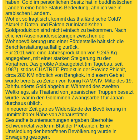
haben! Gold im persönlichen Besitz hat in buddhistischen
Ländern eine hohe Status-Bedeutung, ähnlich wie in
arabischen Ländern.
Woher, so fragt sich, kommt das thailändische Gold?
Aktuelle Daten und Fakten zur inländischen
Goldproduktion sind nicht einfach zu bekommen. Nach
etlichen Auseinandersetzungen zwischen der
Wohnbevölkerung und einer Förderstelle hält sich die
Berichterstattung auffällig zurück.
Für 2011 wird eine Jahresproduktion von 9.245 Kg
angegeben, mit einer starken Steigerung zu den
Vorjahren. Das größte Abbaugebiet (im Tagebau, seit
1987) ist das CHATREE Projekt in der Provinz Phichit,
circa 280 KM nördlich von Bangkok. In diesem Gebiet
wurde bereits zu Zeiten von König RAMA IV. Mitte des 19.
Jahrhunderts Gold abgebaut. Während des zweiten
Weltkriegs, als Thailand von japanischen Truppen besetzt
wurde, war in den Goldminen Zwangsarbeit für Japan
durchaus üblich.
In neuerer Zeit gab es Widerstände der Bevölkerung in
unmittelbarer Nähe von Abbaustätten.
Gesundheitsuntersuchungen ergaben überhöhte
Schwermetallwerte im Blut der Probanten. Eine
Umsiedlung der betroffenen Bevölkerung wurde in
Erwägung gezogen.