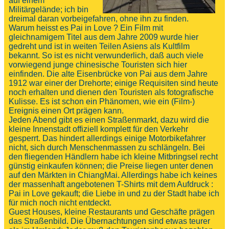
auf einem
Militärgelände; ich bin
dreimal daran vorbeigefahren, ohne ihn zu finden.
Warum heisst es Pai in Love ? Ein Film mit
gleichnamigem Titel aus dem Jahre 2009 wurde hier
gedreht und ist in weiten Teilen Asiens als Kultfilm
bekannt. So ist es nicht verwunderlich, daß auch viele
vorwiegend junge chinesische Touristen sich hier
einfinden. Die alte Eisenbrücke von Pai aus dem Jahre
1912 war einer der Drehorte; einige Requisiten sind heute
noch erhalten und dienen den Touristen als fotografische
Kulisse. Es ist schon ein Phänomen, wie ein (Film-)
Ereignis einen Ort prägen kann.
Jeden Abend gibt es einen Straßenmarkt, dazu wird die
kleine Innenstadt offiziell komplett für den Verkehr
gesperrt. Das hindert allerdings einige Motorbikefahrer
nicht, sich durch Menschenmassen zu schlängeln. Bei
den fliegenden Händlern habe ich kleine Mitbringsel recht
günstig einkaufen können; die Preise liegen unter denen
auf den Märkten in ChiangMai. Allerdings habe ich keines
der massenhaft angebotenen T-Shirts mit dem Aufdruck :
Pai in Love gekauft; die Liebe in und zu der Stadt habe ich
für mich noch nicht entdeckt.
Guest Houses, kleine Restaurants und Geschäfte prägen
das Straßenbild. Die Übernachtungen sind etwas teurer