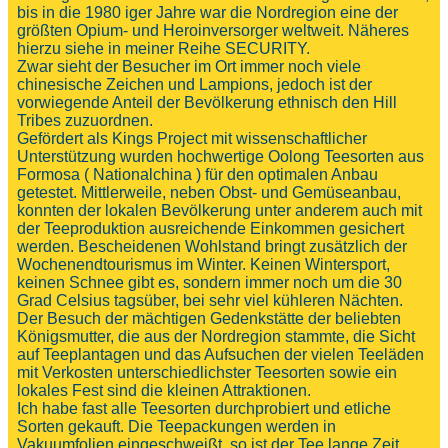
bis in die 1980 iger Jahre war die Nordregion eine der
größten Opium- und Heroinversorger weltweit. Näheres
hierzu siehe in meiner Reihe SECURITY.
Zwar sieht der Besucher im Ort immer noch viele
chinesische Zeichen und Lampions, jedoch ist der
vorwiegende Anteil der Bevölkerung ethnisch den Hill
Tribes zuzuordnen.
Gefördert als Kings Project mit wissenschaftlicher
Unterstützung wurden hochwertige Oolong Teesorten aus
Formosa ( Nationalchina ) für den optimalen Anbau
getestet. Mittlerweile, neben Obst- und Gemüseanbau,
konnten der lokalen Bevölkerung unter anderem auch mit
der Teeproduktion ausreichende Einkommen gesichert
werden. Bescheidenen Wohlstand bringt zusätzlich der
Wochenendtourismus im Winter. Keinen Wintersport,
keinen Schnee gibt es, sondern immer noch um die 30
Grad Celsius tagsüber, bei sehr viel kühleren Nächten.
Der Besuch der mächtigen Gedenkstätte der beliebten
Königsmutter, die aus der Nordregion stammte, die Sicht
auf Teeplantagen und das Aufsuchen der vielen Teeläden
mit Verkosten unterschiedlichster Teesorten sowie ein
lokales Fest sind die kleinen Attraktionen.
Ich habe fast alle Teesorten durchprobiert und etliche
Sorten gekauft. Die Teepackungen werden in
Vakuumfolien eingeschweißt, so ist der Tee lange Zeit