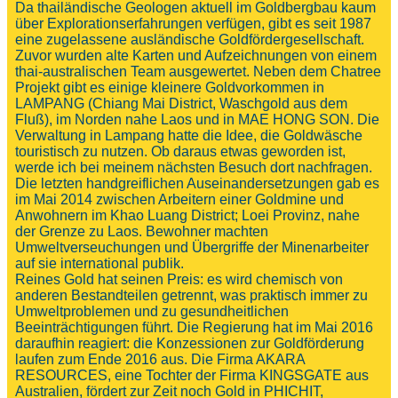
Da thailändische Geologen aktuell im Goldbergbau kaum
über Explorationserfahrungen verfügen, gibt es seit 1987
eine zugelassene ausländische Goldfördergesellschaft.
Zuvor wurden alte Karten und Aufzeichnungen von einem
thai-australischen Team ausgewertet. Neben dem Chatree
Projekt gibt es einige kleinere Goldvorkommen in
LAMPANG (Chiang Mai District, Waschgold aus dem
Fluß), im Norden nahe Laos und in MAE HONG SON. Die
Verwaltung in Lampang hatte die Idee, die Goldwäsche
touristisch zu nutzen. Ob daraus etwas geworden ist,
werde ich bei meinem nächsten Besuch dort nachfragen.
Die letzten handgreiflichen Auseinandersetzungen gab es
im Mai 2014 zwischen Arbeitern einer Goldmine und
Anwohnern im Khao Luang District; Loei Provinz, nahe
der Grenze zu Laos. Bewohner machten
Umweltverseuchungen und Übergriffe der Minenarbeiter
auf sie international publik.
Reines Gold hat seinen Preis: es wird chemisch von
anderen Bestandteilen getrennt, was praktisch immer zu
Umweltproblemen und zu gesundheitlichen
Beeinträchtigungen führt. Die Regierung hat im Mai 2016
daraufhin reagiert: die Konzessionen zur Goldförderung
laufen zum Ende 2016 aus. Die Firma AKARA
RESOURCES, eine Tochter der Firma KINGSGATE aus
Australien, fördert zur Zeit noch Gold in PHICHIT,