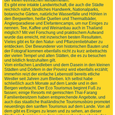
der vielen ethnischen Minderheiten.
Es gibt eine intakte Landwirtschaft, die auch die Städte
reichlich nährt, ländliches Handwerk, Nationalparks,
botanische Gärten, natürliche Wasserfälle und Höhlen in
den Bergwelten, heiße Quellen und Thermalbäder,
Anglerparadiese und Elefantencamps, um nur Einiges zu
nennen. Tee, Kaffee und Weinanbau auch in Thailand
möglich? Mit viel Forschung und praktischem Aufwand
wurde das erreicht, mit inzwischen besten Resultaten.
Vieles gibt es für den Natur- und Pflanzenliebhaber zu
entdecken. Der Bewunderer von historischen Bauten und
der Fotograf kommen ebenfalls nicht zu kurz anbetrachts
der vielen Tempel und alten Stätten, die es zu besuchen
und bildlich festzuhalten gilt.
Vom einfachen Landleben und dem Dasein in den kleinen
Städten und Dörfern in der Provinz wird ebenfalls erzählt;
immerhin reizt der einfache Lebensstil bereits etliche
Westler seit Jahren zum Bleiben. Ich selbst habe
schließlich auch Monate auf dem Lande und in den
Bergen verbracht. Der Eco Tourismus beginnt Fuß zu
fassen; einige Resorts mit gemischten Thai-Farang
Familienbesitzern haben entsprechende Angebote, und
auch das staatliche thailändische Tourismusbüro promotet
neuerdings den sanften Tourismus auf dem Lande. Von all
dem gibt es Einiges zu lesen und zu sehen, an dieser