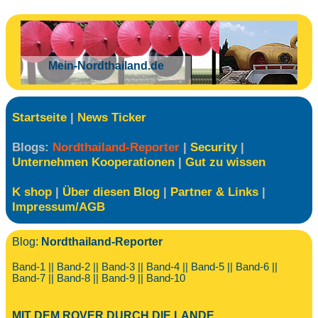
Mein-Nordthailand.de
Startseite
|
News Ticker
Blogs:
Nordthailand-Reporter
|
Security
|
Unternehmen Kooperationen
|
Gut zu wissen
K shop
|
Über diesen Blog
|
Partner & Links
|
Impressum/AGB
Blog:
Nordthailand-Reporter
Band-1
||
Band-2
||
Band-3
||
Band-4
||
Band-5
||
Band-6
||
Band-7
||
Band-8
||
Band-9
||
Band-10
MIT DEM ROVER DURCH DIE LANDE